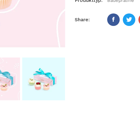
Produkttyp:
Badepraline
Share: