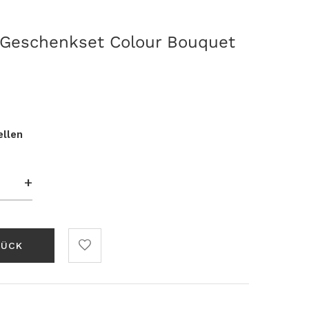
 Geschenkset Colour Bouquet
ellen
+
RÜCK