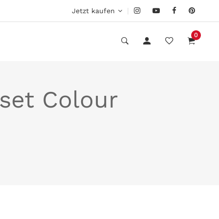
|
Jetzt kaufen
0
set Colour