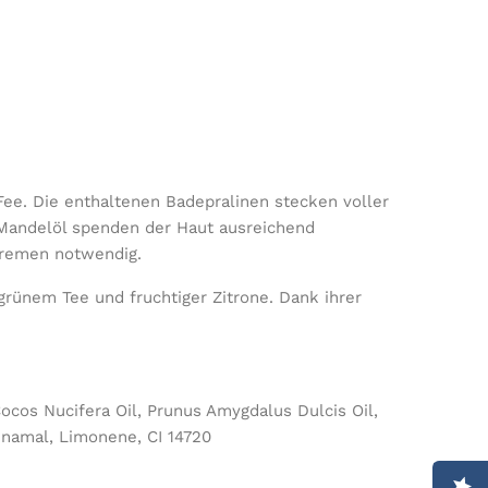
Fee.
Die enthaltenen Badepralinen stecken voller
 Mandelöl spenden der Haut ausreichend
cremen notwendig.
grünem Tee und fruchtiger Zitrone.
Dank ihrer
ocos Nucifera Oil, Prunus Amygdalus Dulcis Oil,
nnamal, Limonene, CI 14720